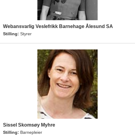
Webansvarlig Veslefrikk Barnehage Ålesund SA
Stilling:
Styrer
Sissel Skomsøy Myhre
Stilling:
Barnepleier