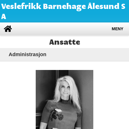
Veslefrikk Barnehage Ålesund S
A
MENY
Ansatte
Administrasjon