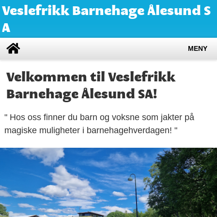
Veslefrikk Barnehage Ålesund S
A
MENY
Velkommen til Veslefrikk
Barnehage Ålesund SA!
" Hos oss finner du barn og voksne som jakter på
magiske muligheter i barnehagehverdagen! "