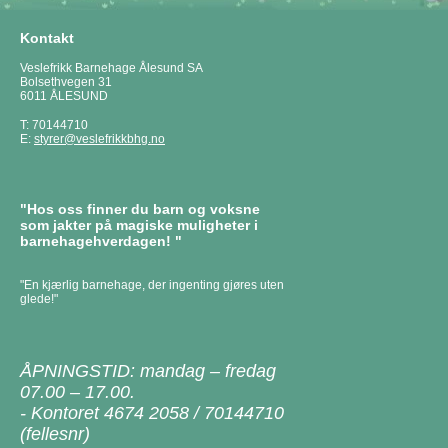
Kontakt
Veslefrikk Barnehage Ålesund SA
Bolsethvegen 31
6011 ÅLESUND
T: 70144710
E:
styrer@veslefrikkbhg.no
"Hos oss finner du barn og voksne
som jakter på magiske muligheter i
barnehagehverdagen! "
"En kjærlig barnehage, der ingenting gjøres uten
glede!"
ÅPNINGSTID: mandag – fredag
07.00 – 17.00.
- Kontoret 4674 2058 / 70144710
(fellesnr)