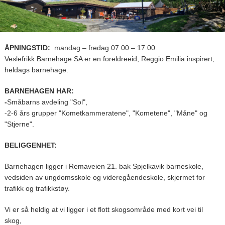
ÅPNINGSTID:
mandag – fredag 07.00 – 17.00.
Veslefrikk Barnehage SA er en foreldreeid, Reggio Emilia inspirert,
heldags barnehage.
BARNEHAGEN HAR:
-
Småbarns avdeling "Sol",
-2-6 års grupper "Kometkammeratene", "Kometene", "Måne" og
"Stjerne".
BELIGGENHET:
Barnehagen ligger i Remaveien 21. bak Spjelkavik barneskole,
vedsiden av ungdomsskole og videregåendeskole, skjermet for
trafikk og trafikkstøy.
Vi er så heldig at vi ligger i et flott skogsområde med kort vei til
skog,