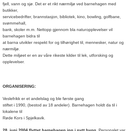
fjell, vann og sjø. Det er et rikt nærmiljø ved barnehagen med
butikker,
servicebedrifter, brannstasjon, bibliotek, kino, bowling, golfbane,
svømmehall,
bank, skoler m.m. Nettopp gjennom bla naturopplevelser vil
barnehagen bidra til
at barna utvikler respekt for og tilhørighet til, mennesker, natur og
nærmiljø.
Dette miljøet er en av våre rikeste kilder til lek, utforsking og
opplevelser.
ORGANISERING:
Veslefrikk er et andelslag og ble første gang
stiftet i 1990, (bestod av 18 andeler). Barnehagen holdt da til i
lokalene til
Røde Kors i Spjelkavik.
28. juni 2004 flyttet barnehagen inn i nytt bygg
. Personalet var