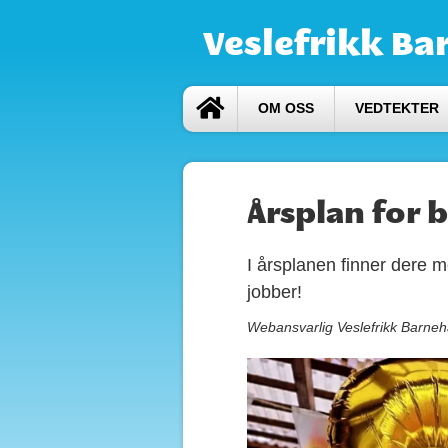
Veslefrikk Ba
OM OSS
VEDTEKTER
Årsplan for 
I årsplanen finner dere 
jobber!
Webansvarlig Veslefrikk Barne